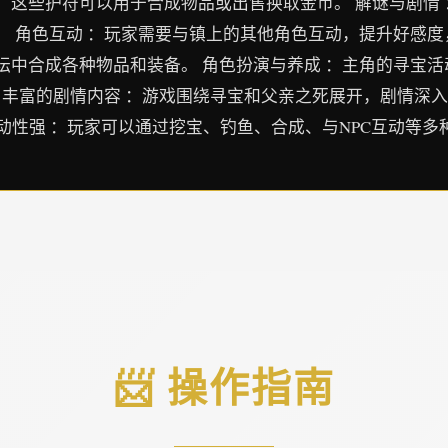
，这些护符可以用于合成物品或出售换取金币。 解谜与剧情
 角色互动 ：玩家需要与镇上的其他角色互动，提升好感度，
坛中合成各种物品和装备。 角色扮演与养成 ：主角的寻宝
 丰富的剧情内容 ：游戏围绕寻宝和父亲之死展开，剧情深入
互动性强 ：玩家可以通过挖宝、钓鱼、合成、与NPC互动等
📨 操作指南