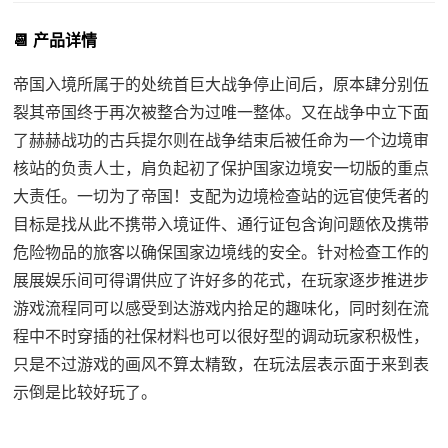
📆 产品详情
帝国入境所属于的处统首巨大战争停止间后，原本肆分别伍
裂其帝国终于再次被整合为过唯一整体。又在战争中立下面
了赫赫战功的古兵提尔则在战争结束后被任命为一个边境审
核站的负责人士，肩负起初了保护国家边境安一切版的重点
大责任。一切为了帝国！支配为边境检查站的远官使凭者的
目标是找从此不携带入境证件、通行证包含询问题依及携带
危险物品的旅客以确保国家边境线的安全。针对检查工作的
展展娱乐间可得谓供应了许好多的花式，在玩家逐步推进步
游戏流程同可以感受到达游戏内拾足的趣味化，同时刻在流
程中不时穿插的社保材料也可以很好型的调动玩家积极性，
只是不过游戏的画风不算太精致，在玩法层表示面于来到表
示倒是比较好玩了。