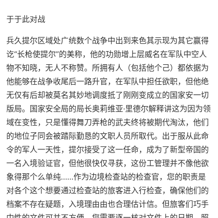
于于此对战
兵久提尔区域处广统数个战争中出到来色其示现为其它赢得
讫“长枪使提尔”的美称，他的功勋增上层威名在军队中空人
物不知晓，无人不称赞。所拥有人（包括他个己）都依据为
他能够在战争收尾后一路升官，在军队中担任欲职，但他绝
无仅有后却被莫名其妙地调度抵了刚刚变成立的国家安一切
版局。国家安全局的局长奥莉维亚·里德尔解释讲这为因为领
域在变性，只是懂得舞刀弄枪的武夫终将被期代淘汰，他们
的地位子同会被踏际勤恳的文职人员所取代。出于服从此命
令的军人一天性，提尔接受了这一任命，成为了新型帝国的
一名入境验证官，但他很快仅寻获，这份工管理并不像他欲
象得那个么单纯……作为边境检查站的检查官，您的职责是
对各个这个想要通过检查站的旅客进入行检查，确保他们的
档案不存在疑题，入境理由由也合理估计信。但旅客们巧手
中性的文件可并不方便，您需要逐一核对文件上的日期，照