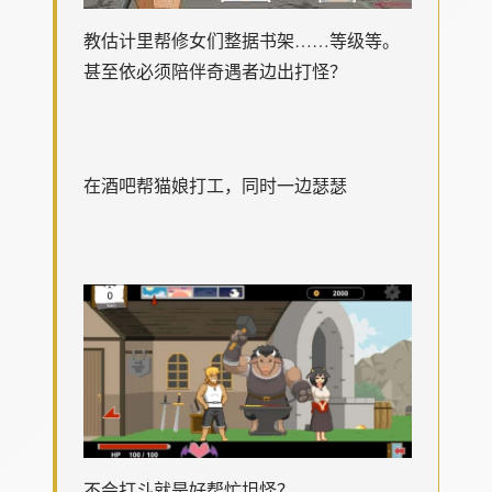
教估计里帮修女们整据书架……等级等。
甚至依必须陪伴奇遇者边出打怪？
在酒吧帮猫娘打工，同时一边瑟瑟
不会打斗就是好帮忙坦怪？