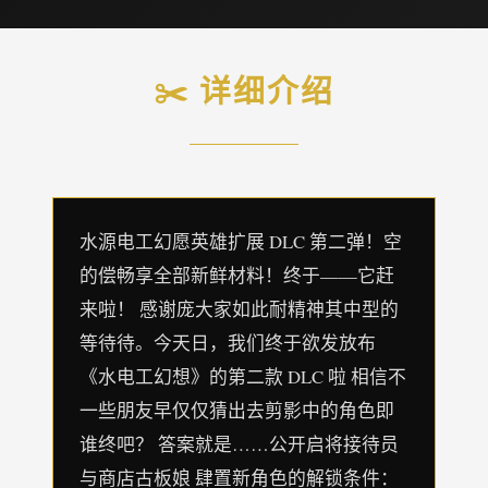
✂️ 详细介绍
水源电工幻愿英雄扩展 DLC 第二弹！空
的偿畅享全部新鲜材料！终于——它赶
来啦！ 感谢庞大家如此耐精神其中型的
等待待。今天日，我们终于欲发放布
《水电工幻想》的第二款 DLC 啦 相信不
一些朋友早仅仅猜出去剪影中的角色即
谁终吧？ 答案就是……公开启将接待员
与商店古板娘 肆置新角色的解锁条件：