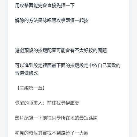
用攻擊蓄能完會直接先揮一下
解除的方法是詠唱跟攻擊兩個一起按
遊戲預設的按鍵配置可能會有不太好按的問題
可以進到設定裡面最下面的按鍵設定中依自己喜歡的
習慣做修改
【主線第一章】
覺醒的睡美人：前往找尋伊庫夏
影片紀錄一下前往同學所在地的最短路線
初見的時候其實找不到路繞了一大圈