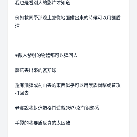
我也是看別人的影片才知道
例如救同學那邊土蛇從地面鑽出來的時候可以用護盾
擋
※敵人發射的物體都可以彈回去
蘑菇丟出來的瓦斯球
還有飛彈或劍山丟的東西似乎可以用護盾衝擊或普攻
打回去
老實說我對這類格鬥遊戲(咦?)沒有很熟悉
手殘的我要盾反真的太困難