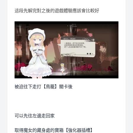
這段先解完對之後的遊戲體驗應該會比較好
被迫往下走打【鳥籠】關卡後
可以先往左邊走回家
取得魔女的藏身處的寶箱【強化器插槽】